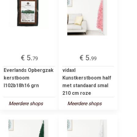
€ 5.
€ 5.
79
99
Everlands Opbergzak
vidaxl
kerstboom
Kunstkerstboom half
l102b18h16 grn
met standaard smal
210 cm roze
Meerdere shops
Meerdere shops