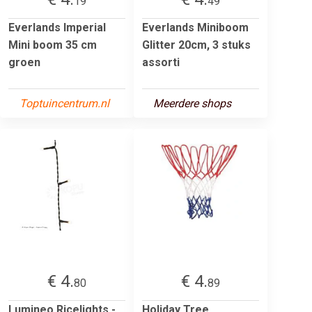
19
49
Everlands Imperial
Everlands Miniboom
Mini boom 35 cm
Glitter 20cm, 3 stuks
groen
assorti
Toptuincentrum.nl
Meerdere shops
€ 4.
€ 4.
80
89
Lumineo Ricelights -
Holiday Tree