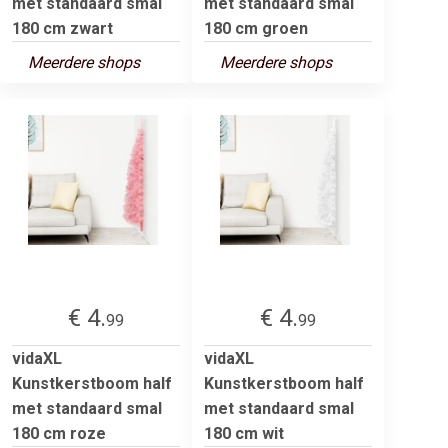
met standaard smal
met standaard smal
180 cm zwart
180 cm groen
Meerdere shops
Meerdere shops
€ 4.
€ 4.
99
99
vidaXL
vidaXL
Kunstkerstboom half
Kunstkerstboom half
met standaard smal
met standaard smal
180 cm roze
180 cm wit