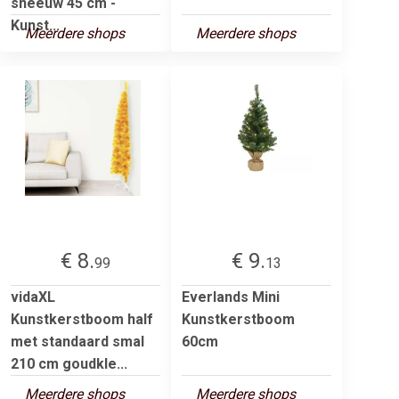
sneeuw 45 cm -
Kunst...
Meerdere shops
Meerdere shops
€ 8.
€ 9.
99
13
vidaXL
Everlands Mini
Kunstkerstboom half
Kunstkerstboom
met standaard smal
60cm
210 cm goudkle...
Meerdere shops
Meerdere shops