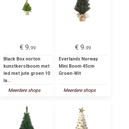
€ 9.
€ 9.
99
99
Black Box norton
Everlands Norway
kunstkerstboom met
Mini Boom 45cm
led met jute groen 10
Groen-Wit
la...
Meerdere shops
Meerdere shops