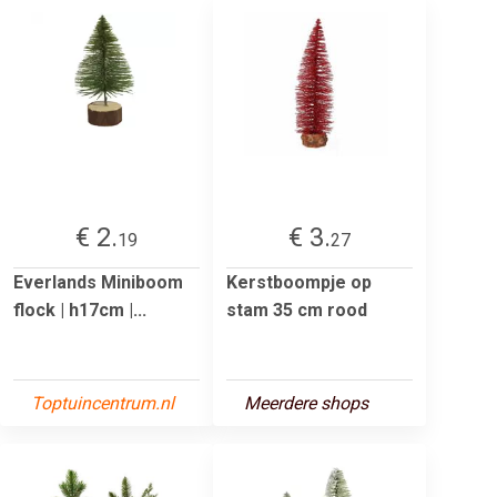
€ 2.
€ 3.
19
27
Everlands Miniboom
Kerstboompje op
flock | h17cm |...
stam 35 cm rood
Toptuincentrum.nl
Meerdere shops