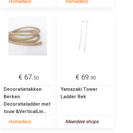
Homedeco
Homedeco
€ 67.
€ 69.
50
90
Decoratietakken
Yamazaki Tower
Berken
Ladder Rek
Decoratieladder met
touw &VerticalLin...
Homedeco
Meerdere shops