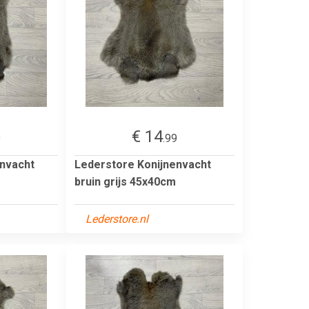
€ 14
9
.99
envacht
Lederstore Konijnenvacht
bruin grijs 45x40cm
Lederstore.nl