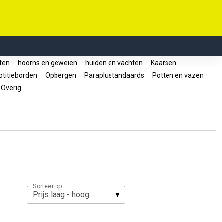
cten
hoorns en geweien
huiden en vachten
Kaarsen
titieborden
Opbergen
Paraplustandaards
Potten en vazen
Overig
Sorteer op: