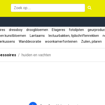
ires
dressboy
droogbloemen
Etageres
fotolijsten
geurprodu
 en kunstbloemen
Lantaarns
lectuurbakken, tijdschriftenrekken
no
erkussens
Wanddecoratie
woonkamerfonteinen
Zuilen, pilaren
essoires
huiden en vachten