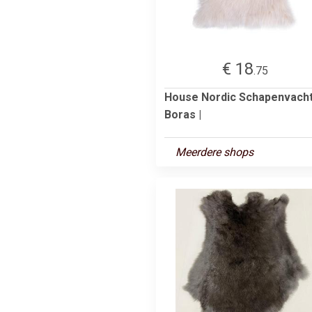
€ 18
.75
House Nordic Schapenvach
Boras |
Meerdere shops