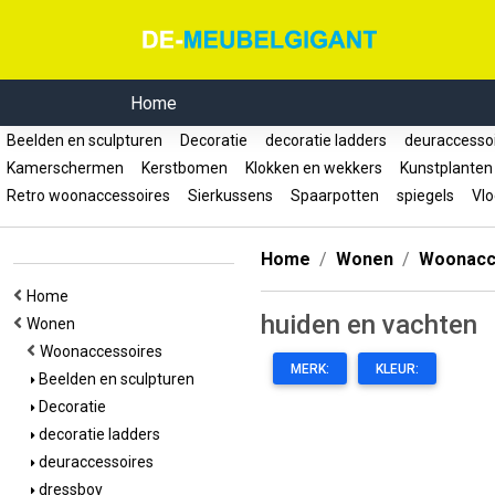
Home
Beelden en sculpturen
Decoratie
decoratie ladders
deuraccesso
Kamerschermen
Kerstbomen
Klokken en wekkers
Kunstplanten
Retro woonaccessoires
Sierkussens
Spaarpotten
spiegels
Vlo
Home
Wonen
Woonacc
Home
huiden en vachten
Wonen
Woonaccessoires
MERK:
KLEUR:
Beelden en sculpturen
Decoratie
decoratie ladders
deuraccessoires
dressboy