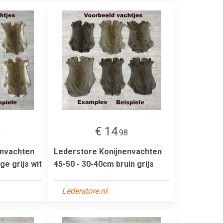
€ 14
8
.98
envachten
Lederstore Konijnenvachten
ge grijs wit
45-50 - 30-40cm bruin grijs
Lederstore.nl