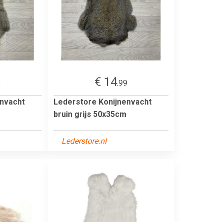
€ 14
9
.99
envacht
Lederstore Konijnenvacht
bruin grijs 50x35cm
Lederstore.nl