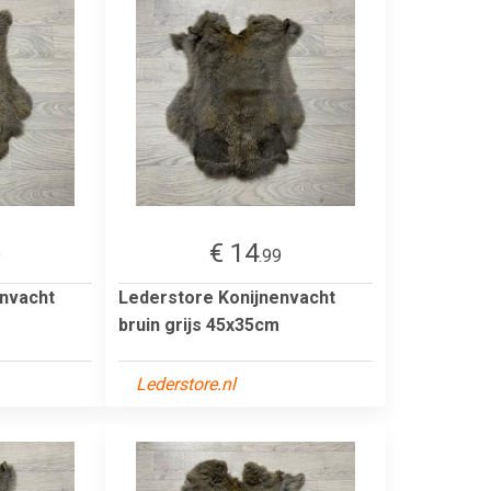
€ 14
9
.99
envacht
Lederstore Konijnenvacht
bruin grijs 45x35cm
Lederstore.nl