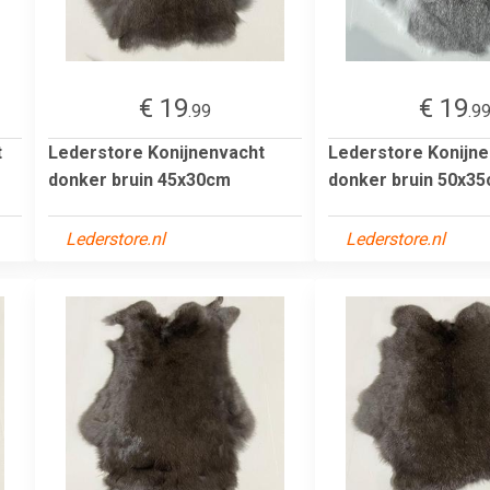
€ 19
€ 19
.99
.9
t
Lederstore Konijnenvacht
Lederstore Konijn
donker bruin 45x30cm
donker bruin 50x3
Lederstore.nl
Lederstore.nl