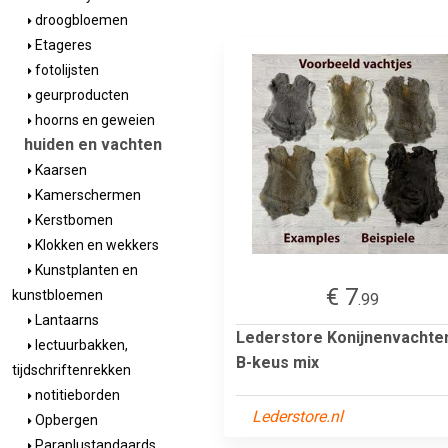
droogbloemen
Etageres
fotolijsten
geurproducten
hoorns en geweien
huiden en vachten
Kaarsen
Kamerschermen
Kerstbomen
Klokken en wekkers
Kunstplanten en
€ 7
kunstbloemen
.99
Lantaarns
Lederstore Konijnenvachte
lectuurbakken,
B-keus mix
tijdschriftenrekken
notitieborden
Lederstore.nl
Opbergen
Paraplustandaards