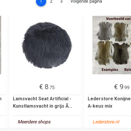
(current)
1
2
3
Volgende pagina
€ 8
€ 9
.75
.99
n
Lamsvacht Seat Artificial -
Lederstore Konijn
Kunstlamsvacht in grijs Ã...
A-keus mix
Meerdere shops
Lederstore.nl