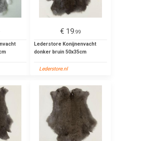
€ 19
9
.99
envacht
Lederstore Konijnenvacht
5cm
donker bruin 50x35cm
Lederstore.nl