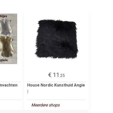
€ 11
.25
envachten
House Nordic Kunsthuid Angie
|
Meerdere shops