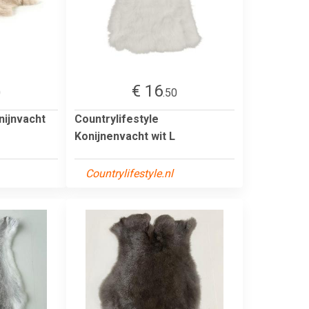
€ 16
0
.50
nijnvacht
Countrylifestyle
Konijnenvacht wit L
Countrylifestyle.nl