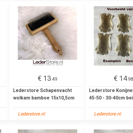
€ 13
€ 14
.49
.9
Lederstore Schapenvacht
Lederstore Konijn
wolkam bamboe 15x10,5cm
45-50 - 30-40cm bei
Lederstore.nl
Lederstore.nl