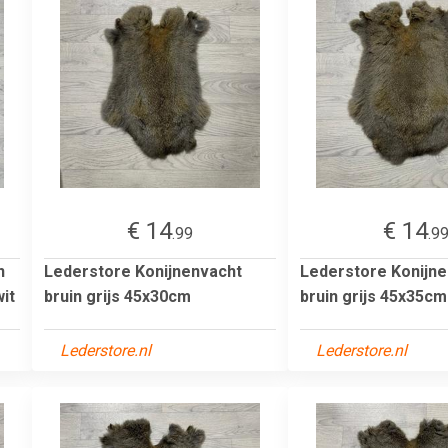
€ 14
€ 14
.99
.9
n
Lederstore Konijnenvacht
Lederstore Konijn
wit
bruin grijs 45x30cm
bruin grijs 45x35cm
Lederstore.nl
Lederstore.nl