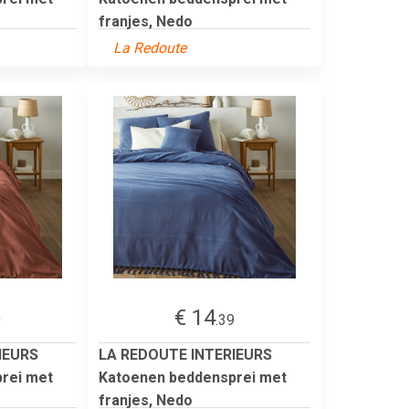
franjes, Nedo
La Redoute
€ 14
9
.39
IEURS
LA REDOUTE INTERIEURS
rei met
Katoenen beddensprei met
franjes, Nedo