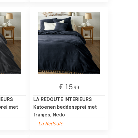
€ 15
9
.99
IEURS
LA REDOUTE INTERIEURS
rei met
Katoenen beddensprei met
franjes, Nedo
La Redoute