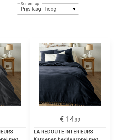
Sorteer op:
€ 14
9
.39
IEURS
LA REDOUTE INTERIEURS
rei met
Katoenen beddensprei met