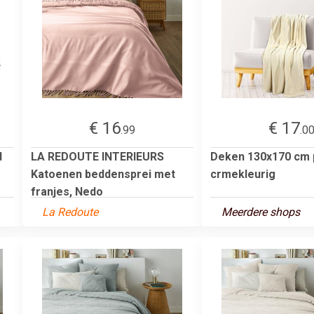
€ 16
€ 17
.99
.0
d
LA REDOUTE INTERIEURS
Deken 130x170 cm 
Katoenen beddensprei met
crmekleurig
franjes, Nedo
La Redoute
Meerdere shops