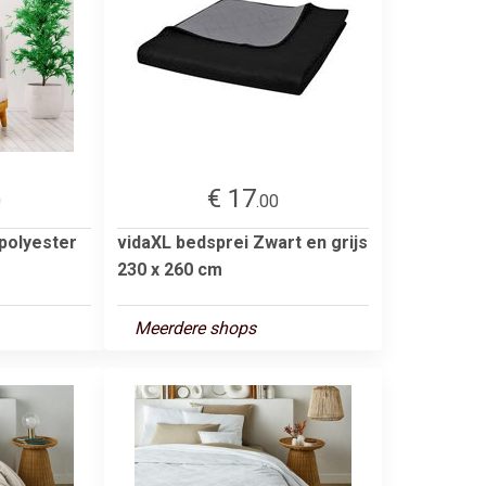
€ 17
0
.00
polyester
vidaXL bedsprei Zwart en grijs
230 x 260 cm
Meerdere shops