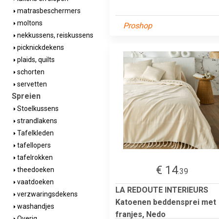
matrasbeschermers
moltons
Proshop
nekkussens, reiskussens
picknickdekens
plaids, quilts
schorten
servetten
Spreien
Stoelkussens
strandlakens
Tafelkleden
tafellopers
tafelrokken
€ 14
theedoeken
.39
vaatdoeken
LA REDOUTE INTERIEURS
verzwaringsdekens
Katoenen beddensprei met
washandjes
franjes, Nedo
Overig