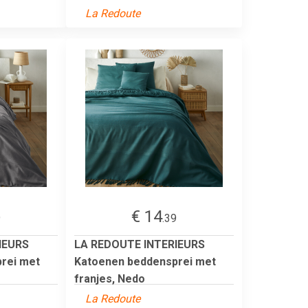
La Redoute
€ 14
9
.39
IEURS
LA REDOUTE INTERIEURS
rei met
Katoenen beddensprei met
franjes, Nedo
La Redoute