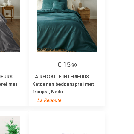
€ 15
9
.99
IEURS
LA REDOUTE INTERIEURS
rei met
Katoenen beddensprei met
franjes, Nedo
La Redoute