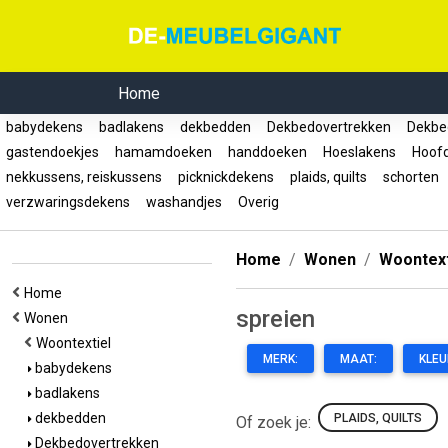
Home
babydekens
badlakens
dekbedden
Dekbedovertrekken
Dekbed
gastendoekjes
hamamdoeken
handdoeken
Hoeslakens
Hoof
nekkussens, reiskussens
picknickdekens
plaids, quilts
schorten
verzwaringsdekens
washandjes
Overig
Home
Wonen
Woontext
Home
spreien
Wonen
Woontextiel
MERK:
MAAT:
KLEU
babydekens
badlakens
dekbedden
PLAIDS, QUILTS
Of zoek je:
Dekbedovertrekken