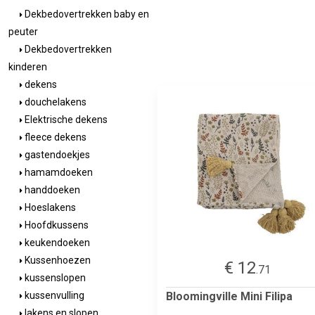
Dekbedovertrekken baby en
peuter
Dekbedovertrekken
kinderen
dekens
douchelakens
Elektrische dekens
fleece dekens
gastendoekjes
hamamdoeken
handdoeken
Hoeslakens
Hoofdkussens
keukendoeken
Kussenhoezen
€ 12
.71
kussenslopen
Bloomingville Mini Filipa
kussenvulling
lakens en slopen