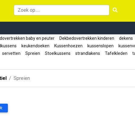
overtrekken baby en peuter
Dekbedovertrekken kinderen
dekens
dkussens
keukendoeken
Kussenhoezen
kussenslopen
kussenvu
servetten
Spreien
Stoelkussens
strandlakens
Tafelkleden
ta
iel
Spreien
R: