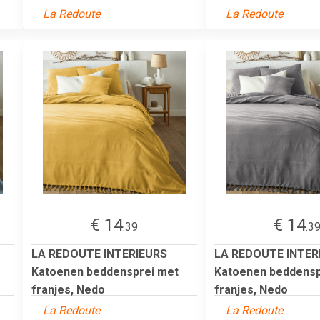
La Redoute
La Redoute
€ 14
€ 14
.39
.3
LA REDOUTE INTERIEURS
LA REDOUTE INTER
Katoenen beddensprei met
Katoenen beddensp
franjes, Nedo
franjes, Nedo
La Redoute
La Redoute