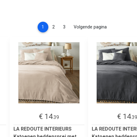
(current)
1
2
3
Volgende pagina
€ 14
€ 14
.39
.3
LA REDOUTE INTERIEURS
LA REDOUTE INTER
Katoenen beddensprei met
Katoenen beddensp