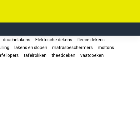
douchelakens
Elektrische dekens
fleece dekens
lling
lakens en slopen
matrasbeschermers
moltons
fellopers
tafelrokken
theedoeken
vaatdoeken