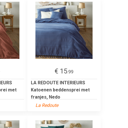
€ 15
9
.99
IEURS
LA REDOUTE INTERIEURS
rei met
Katoenen beddensprei met
franjes, Nedo
La Redoute