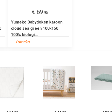
€ 69
.95
Yumeko Babydeken katoen
0
cloud sea green 100x150
100% biologi...
Yumeko