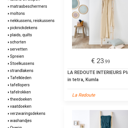
matrasbeschermers
moltons
nekkussens, reiskussens
picknickdekens
plaids, quilts
schorten
servetten
Spreien
€ 23
.99
Stoelkussens
strandlakens
LA REDOUTE INTERIEURS Pl
Tafelkleden
in tetra, Kumla
tafellopers
tafelrokken
La Redoute
theedoeken
vaatdoeken
verzwaringsdekens
washandjes
Overig