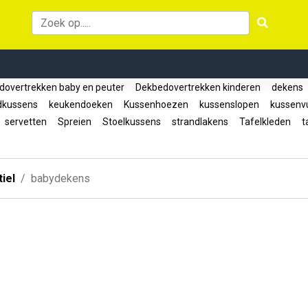
overtrekken baby en peuter
Dekbedovertrekken kinderen
dekens
dkussens
keukendoeken
Kussenhoezen
kussenslopen
kussenvu
servetten
Spreien
Stoelkussens
strandlakens
Tafelkleden
ta
iel
babydekens