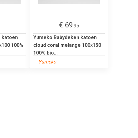
€ 69
5
.95
 katoen
Yumeko Babydeken katoen
5x100 100%
cloud coral melange 100x150
100% bio...
Yumeko