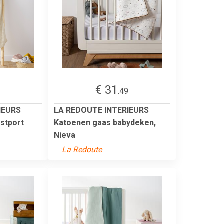
€ 31
9
.49
IEURS
LA REDOUTE INTERIEURS
stport
Katoenen gaas babydeken,
Nieva
La Redoute