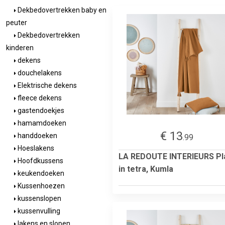
Dekbedovertrekken baby en
peuter
Dekbedovertrekken
kinderen
dekens
douchelakens
Elektrische dekens
fleece dekens
gastendoekjes
hamamdoeken
€ 13
handdoeken
.99
Hoeslakens
LA REDOUTE INTERIEURS Pl
Hoofdkussens
in tetra, Kumla
keukendoeken
Kussenhoezen
kussenslopen
kussenvulling
lakens en slopen