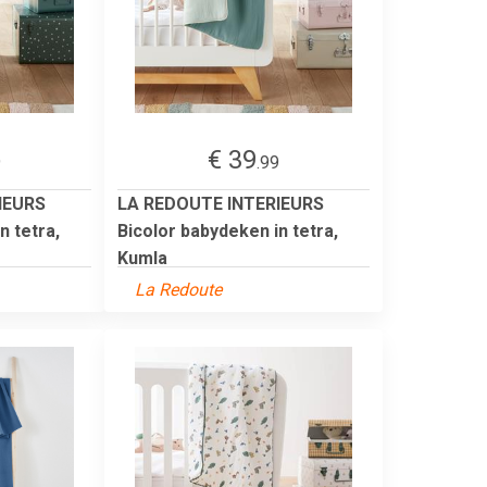
€ 39
9
.99
IEURS
LA REDOUTE INTERIEURS
n tetra,
Bicolor babydeken in tetra,
Kumla
La Redoute