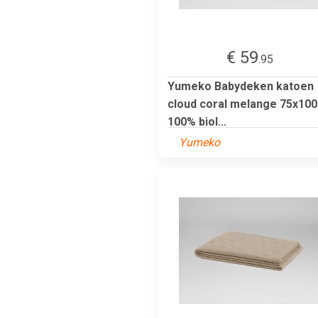
€ 59
.95
Yumeko Babydeken katoen
cloud coral melange 75x100
100% biol...
Yumeko