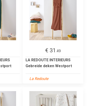
€ 31
9
.49
IEURS
LA REDOUTE INTERIEURS
stport
Gebreide deken Westport
La Redoute