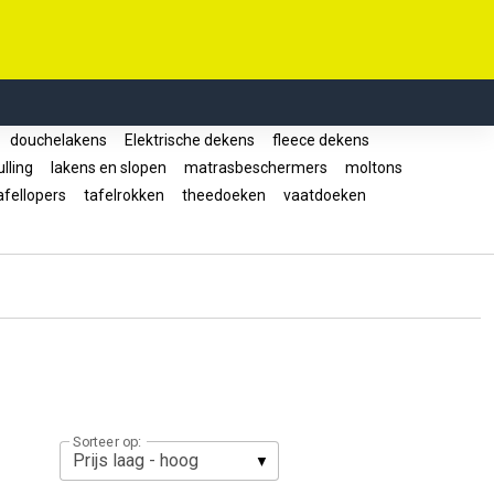
douchelakens
Elektrische dekens
fleece dekens
lling
lakens en slopen
matrasbeschermers
moltons
fellopers
tafelrokken
theedoeken
vaatdoeken
Sorteer op: