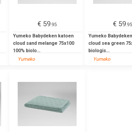
€ 59
€ 59
.95
.9
Yumeko Babydeken katoen
Yumeko Babydeken
cloud sand melange 75x100
cloud sea green 7
100% biolo...
biologis...
Yumeko
Yumeko