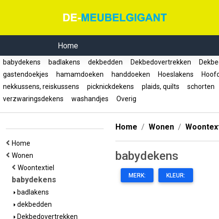
Home
babydekens
badlakens
dekbedden
Dekbedovertrekken
Dekbed
gastendoekjes
hamamdoeken
handdoeken
Hoeslakens
Hoof
nekkussens, reiskussens
picknickdekens
plaids, quilts
schorten
verzwaringsdekens
washandjes
Overig
Home
Wonen
Woontext
Home
babydekens
Wonen
Woontextiel
MERK:
KLEUR:
babydekens
badlakens
dekbedden
Dekbedovertrekken