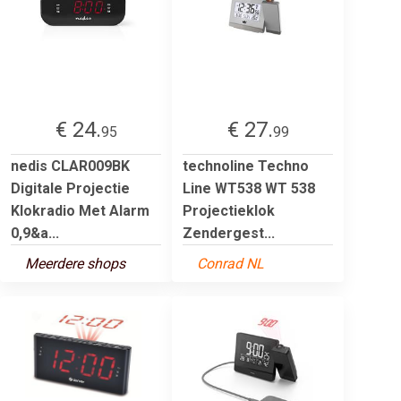
€ 24.
€ 27.
95
99
nedis CLAR009BK
technoline Techno
Digitale Projectie
Line WT538 WT 538
Klokradio Met Alarm
Projectieklok
0,9&a...
Zendergest...
Meerdere shops
Conrad NL