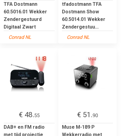
TFA Dostmann
tfadostmann TFA
60.5016.01 Wekker
Dostmann Show
Zendergestuurd
60.5014.01 Wekker
Digitaal Zwart
Zendergestuu...
Conrad NL
Conrad NL
€ 48.
€ 51.
55
90
DAB+ en FM radio
Muse M-189 P
met tijd projectie
Wekkerradio met