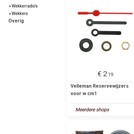
Wekkerradio's
Wekkers
Overig
€ 2
.19
Velleman Reservewijzers
voor w cm1
Meerdere shops