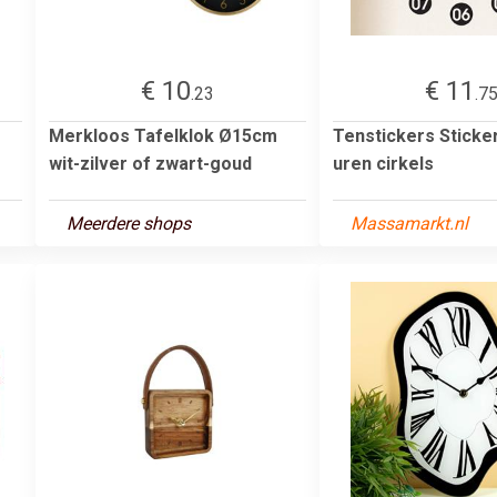
€ 10
€ 11
.23
.7
Merkloos Tafelklok Ø15cm
Tenstickers Sticke
wit-zilver of zwart-goud
uren cirkels
Meerdere shops
Massamarkt.nl