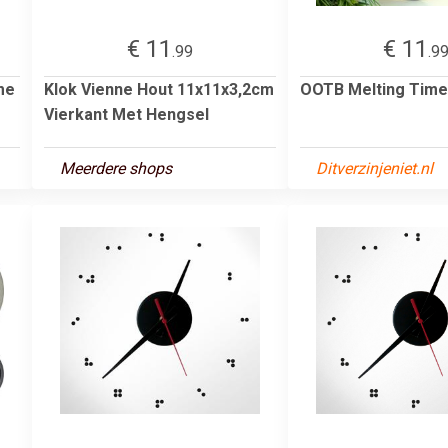
€ 11
€ 11
.99
.9
me
Klok Vienne Hout 11x11x3,2cm
OOTB Melting Time
Vierkant Met Hengsel
Meerdere shops
Ditverzinjeniet.nl