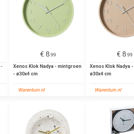
€ 8
€ 8
.99
.99
 -
Xenos Klok Nadya - mintgroen
Xenos Klok Nadya -
- ø30x4 cm
ø30x4 cm
Warentuin.nl
Warentuin.nl