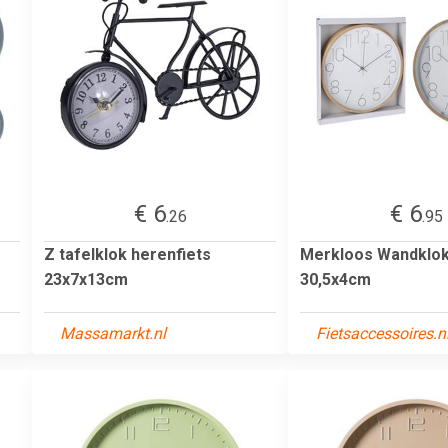
€ 6
€ 6
.26
.95
Z tafelklok herenfiets
Merkloos Wandklok
23x7x13cm
30,5x4cm
Massamarkt.nl
Fietsaccessoires.n