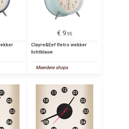
€ 9
.95
wekker
Clayre&Eef Retro wekker
lichtblauw
Meerdere shops