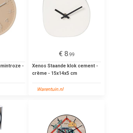
€ 8
.99
 mintroze -
Xenos Staande klok cement -
crème - 15x14x5 cm
Warentuin.nl