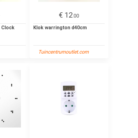
€ 12
9
.00
 Clock
Klok warrington d40cm
Tuincentrumoutlet.com