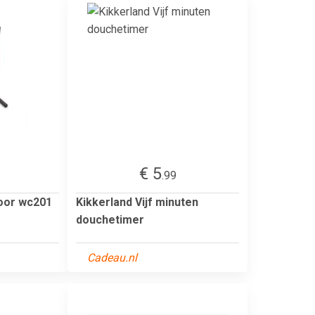
€ 5
.99
oor wc201
Kikkerland Vijf minuten
douchetimer
Cadeau.nl