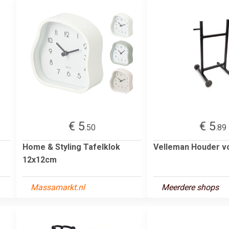
€ 5
€ 5
.50
.89
Home & Styling Tafelklok
Velleman Houder v
12x12cm
Massamarkt.nl
Meerdere shops