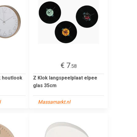
€ 7
.58
 houtlook
Z Klok langspeelplaat elpee
glas 35cm
l
Massamarkt.nl