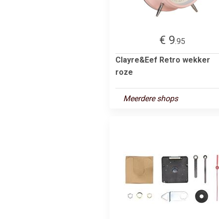
€ 9
.95
Clayre&Eef Retro wekker
roze
Meerdere shops