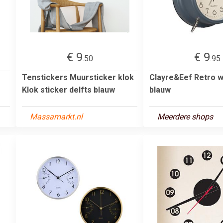
€ 9
€ 9
.50
.95
Tenstickers Muursticker klok
Clayre&Eef Retro 
Klok sticker delfts blauw
blauw
Massamarkt.nl
Meerdere shops