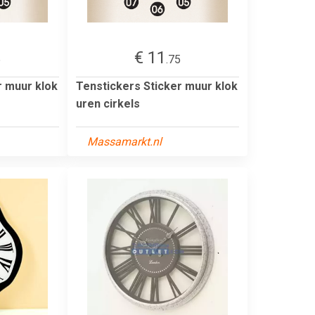
€ 11
5
.75
r muur klok
Tenstickers Sticker muur klok
uren cirkels
Massamarkt.nl