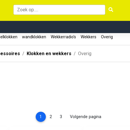
elklokken
wandklokken
Wekkerradio's
Wekkers
Overig
essoires
Klokken en wekkers
Overig
(current)
1
2
3
Volgende pagina