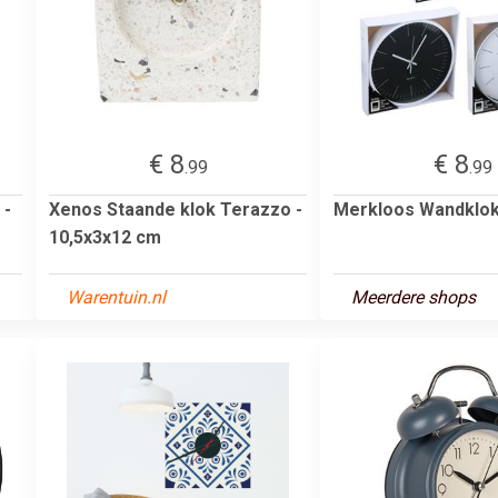
€ 8
€ 8
.99
.99
 -
Xenos Staande klok Terazzo -
Merkloos Wandklo
10,5x3x12 cm
Warentuin.nl
Meerdere shops