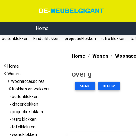
Home
buitenklokken
kinderklokken
projectieklokken
retro klokken
taf
Home
Wonen
Woonacc
Home
overig
Wonen
Woonaccessoires
MERK:
KLEUR:
Klokken en wekkers
buitenklokken
kinderklokken
projectieklokken
retro klokken
tafelklokken
wandklokken