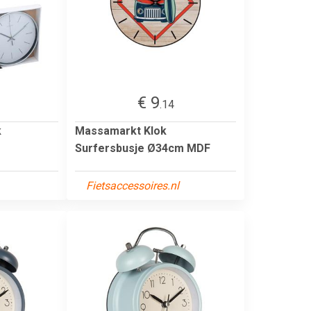
€ 9
.14
k
Massamarkt Klok
Surfersbusje Ø34cm MDF
Fietsaccessoires.nl