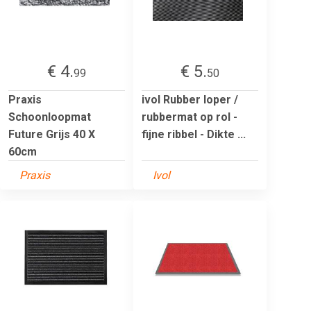
€ 4.
€ 5.
99
50
Praxis
ivol Rubber loper /
Schoonloopmat
rubbermat op rol -
Future Grijs 40 X
fijne ribbel - Dikte ...
60cm
Praxis
Ivol