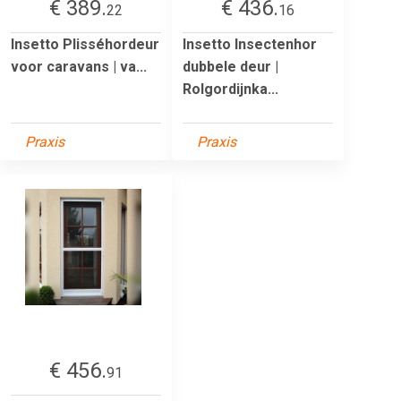
€ 389.
€ 436.
22
16
Insetto Plisséhordeur
Insetto Insectenhor
voor caravans | va...
dubbele deur |
Rolgordijnka...
Praxis
Praxis
€ 456.
91