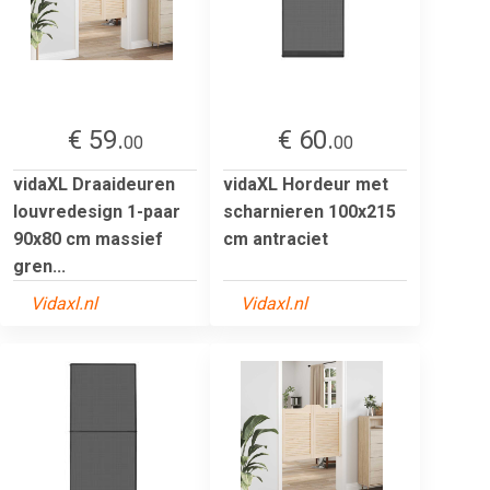
€ 59.
€ 60.
00
00
vidaXL Draaideuren
vidaXL Hordeur met
louvredesign 1-paar
scharnieren 100x215
90x80 cm massief
cm antraciet
gren...
Vidaxl.nl
Vidaxl.nl