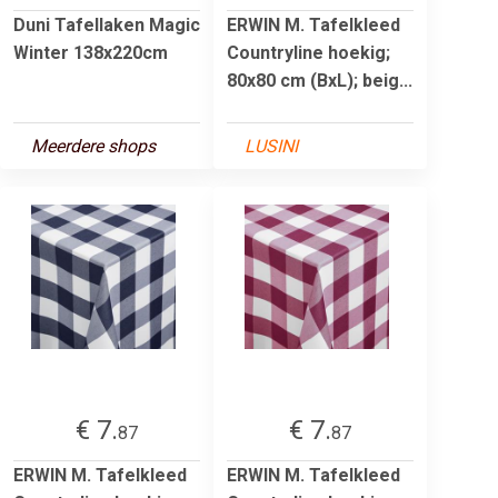
Duni Tafellaken Magic
ERWIN M. Tafelkleed
Winter 138x220cm
Countryline hoekig;
80x80 cm (BxL); beig...
Meerdere shops
LUSINI
€ 7.
€ 7.
87
87
ERWIN M. Tafelkleed
ERWIN M. Tafelkleed