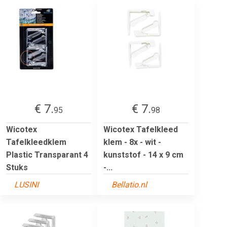
€ 7.
€ 7.
95
98
Wicotex
Wicotex Tafelkleed
Tafelkleedklem
klem - 8x - wit -
Plastic Transparant 4
kunststof - 14 x 9 cm
Stuks
-...
LUSINI
Bellatio.nl