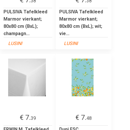
38
38
PULSIVA Tafelkleed
PULSIVA Tafelkleed
Marmor vierkant;
Marmor vierkant;
80x80 cm (BxL);
80x80 cm (BxL); wit;
champagn...
vie...
LUSINI
LUSINI
€ 7.
€ 7.
39
48
ERWIN M. Tafelkleed
Duni FSC