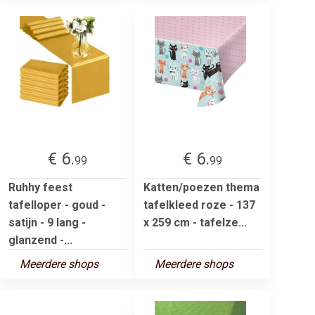
€ 6.
€ 6.
99
99
Ruhhy feest
Katten/poezen thema
tafelloper - goud -
tafelkleed roze - 137
satijn - 9 lang -
x 259 cm - tafelze...
glanzend -...
Meerdere shops
Meerdere shops