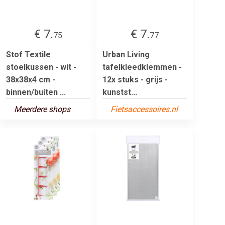
€ 7.
€ 7.
75
77
Stof Textile
Urban Living
stoelkussen - wit -
tafelkleedklemmen -
38x38x4 cm -
12x stuks - grijs -
binnen/buiten ...
kunstst...
Meerdere shops
Fietsaccessoires.nl