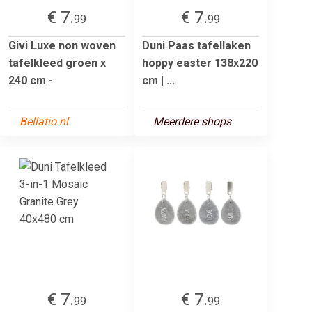
€ 7.
€ 7.
99
99
Givi Luxe non woven
Duni Paas tafellaken
tafelkleed groen x
hoppy easter 138x220
240 cm -
cm | ...
Bellatio.nl
Meerdere shops
€ 7.
€ 7.
99
99