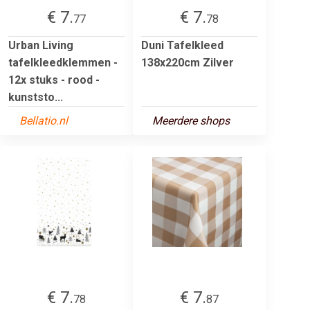
€ 7.
€ 7.
77
78
Urban Living
Duni Tafelkleed
tafelkleedklemmen -
138x220cm Zilver
12x stuks - rood -
kunststo...
Bellatio.nl
Meerdere shops
€ 7.
€ 7.
78
87