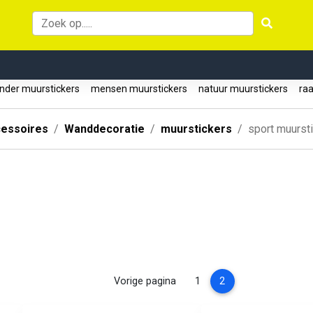
nder muurstickers
mensen muurstickers
natuur muurstickers
raa
essoires
Wanddecoratie
muurstickers
sport muurst
(current)
Vorige pagina
1
2