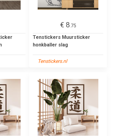
€ 8
.75
icker
Tenstickers Muursticker
n
honkballer slag
Tenstickers.nl