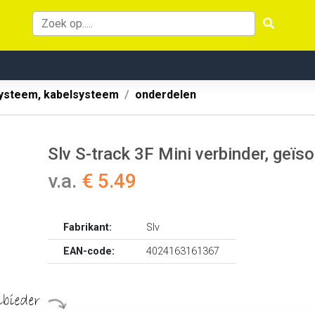
systeem, kabelsysteem
onderdelen
Slv S-track 3F Mini verbinder, geï
v.a.
€ 5.49
Fabrikant:
Slv
EAN-code:
4024163161367