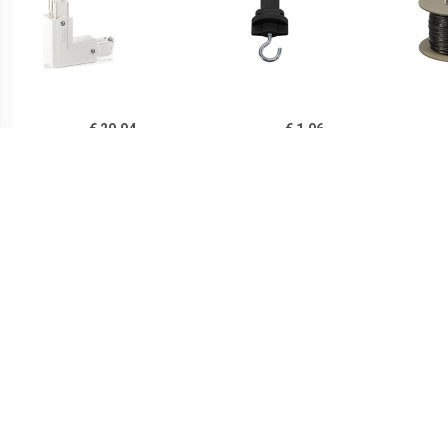
€ 29.94
€ 1.96
Hoekverbinder Noa
175190 230V-
Acc
aardedraad buiten, wit
railsysteemcomponenten
Zwart
€ 34.99
€ 0.91
Accessoires DM 139030
Eindkap voor 3-fasen
HV 
Zwart
railsysteem Noa, grijs
Spo