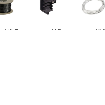
€ 246.49
€ 1.49
€ 35.
essoires DM 139040
175060 230V-
Accessoires 
Zwart
railsysteemcomponenten
Wit
Zwart
€ 60.98
€ 10.89
€ 6.9
3 circuit track Euro
143170 230V-
Light and Easy 
t DM 153850 Zwart
railsysteemcomponenten
kabelspanschr