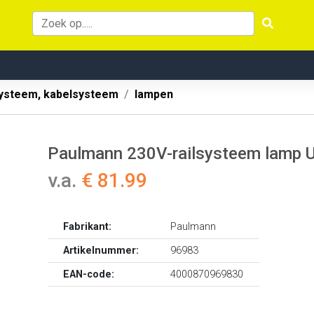
systeem, kabelsysteem
lampen
Paulmann 230V-railsysteem lamp 
v.a.
€ 81.99
Fabrikant:
Paulmann
Artikelnummer:
96983
EAN-code:
4000870969830