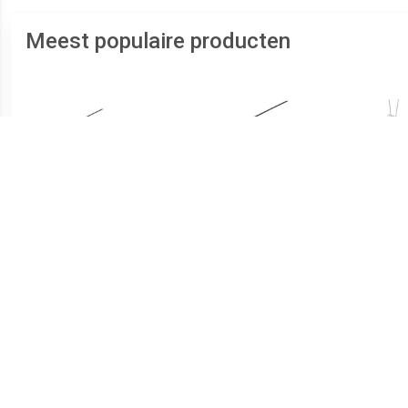
Meest populaire producten
€ 18.95
€ 12.99
12V-kabelsysteem lamp
12V-kabelsysteem lamp
12V
GU5.3 Zwart (mat),
GU5.3 Zwart (mat),
GU
Chroom
Chroom