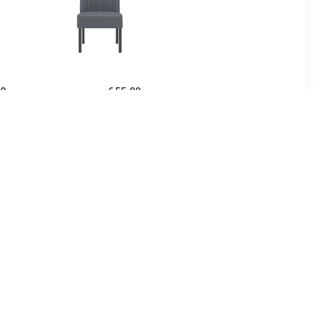
00
€ 55.00
uweel blauw
vidaXL Stoel fluweel
donkergrijs
00
€ 233.76
uweel geel
Sara Fauteuil