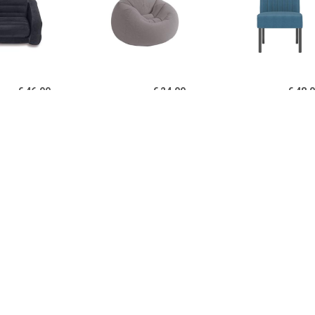
€ 46.99
€ 24.99
€ 48.
ll-Out Opblaasbare
Intex Beanless Bag Chair
vidaXL Stoel fl
Loungestoel
€ 150.99
€ 48.00
€ 52.
l Houston kunstleer
vidaXL Stoel fluweel zwart
vidaXL Stoel fl
wit