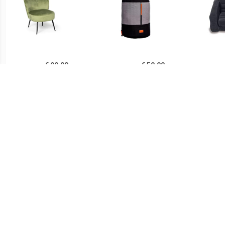
€ 99.00
€ 59.99
Fauteuil Frida - groen -
slaapfauteuil Cube geel
Pu
77x69x60 cm
AANBIEDING
€ 58.95
€ 49.95
Schommelstoel kinderen
Schommelstoel kinderen
Stoe
dino met veiligheidsgordel
eenhoorn met stijgbeugel