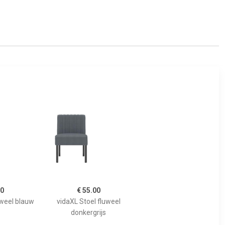
00
€ 55.00
uweel blauw
vidaXL Stoel fluweel
donkergrijs