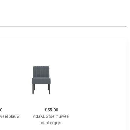
00
€ 55.00
uweel blauw
vidaXL Stoel fluweel
donkergrijs