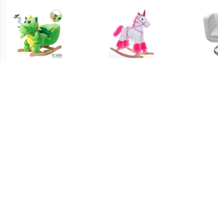
€ 58.95
€ 49.95
Schommelstoel kinderen
Schommelstoel kinderen
Stoe
dino met veiligheidsgordel
eenhoorn met stijgbeugel
€ 233.76
€ 319.00
Sara Fauteuil
Fauteuil Vogue leer
vi