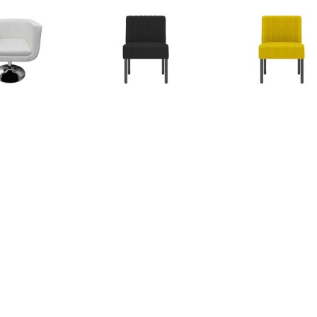
€ 150.99
€ 48.00
€ 52.
l Houston kunstleer
vidaXL Stoel fluweel zwart
vidaXL Stoel fl
wit
€ 48.00
€ 51.00
€ 76.
daXL Stoel fluweel
vidaXL Stoel gebloemd
Hoes voor faute