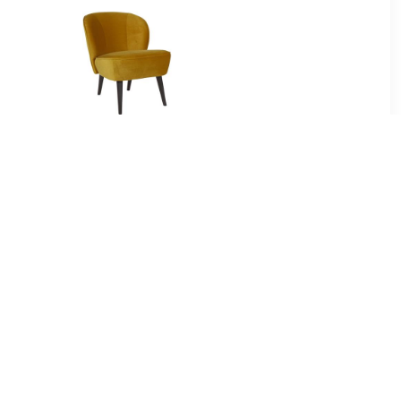
00
€ 233.76
uweel geel
Sara Fauteuil
33
€ 99.00
uil fluweel
Fauteuil Didi corduroy -