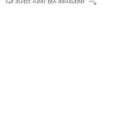
€ 899.99
Verzenden: € 29.95
Levertijd, zes weken
andas Loveseat Finnley (2 stuks)
TERUG
Algemeen