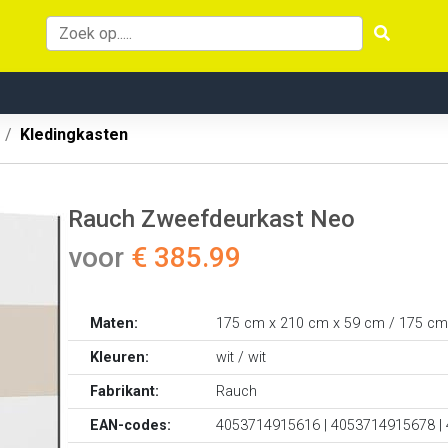
Kledingkasten
Rauch Zweefdeurkast Neo
voor
€ 385.99
Maten:
175 cm x 210 cm x 59 cm / 175 cm
Kleuren:
wit / wit
Fabrikant:
Rauch
EAN-codes:
4053714915616 | 4053714915678 |