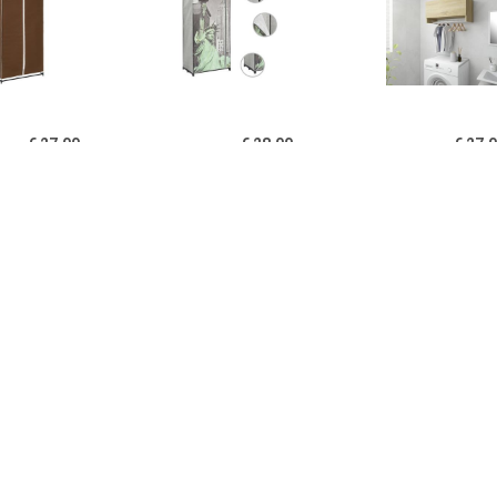
€ 27.00
€ 28.00
€ 27.
idaXL Kledingkast
vidaXL Kledingkast New
Kledingkast 7
x50x160 cm bruin
York 75x45x160 cm stof
cm spaanplaa
eikenkle
€ 199.00
€ 30.00
€ 39.
ngkast Mick 2-deurs -
vidaXL Kledingkast
Home24 Kledin
aciet - 180x85x50 cm
70x32,5x35 cm
Black I, 