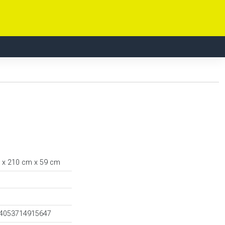
 x 210 cm x 59 cm
 4053714915647