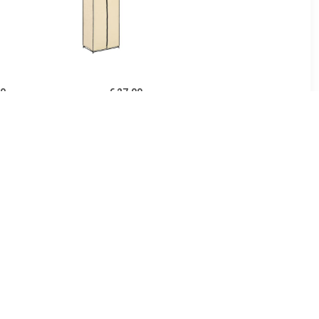
00
€ 27.00
0x32,5x35
vidaXL Kledingkast
t sonoma
75x50x160 cm crème
urig
99
€ 161.99
gkast Deep
vidaXL Kledingkast
home24
50x50x200 cm bewerkt