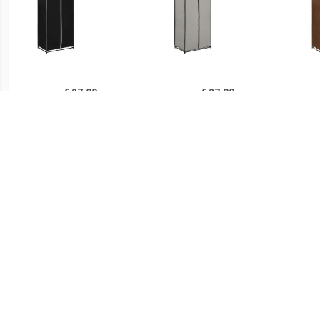
€ 27.00
€ 27.00
vidaXL Kledingkast
Prolenta Premium -
v
75x50x160 cm zwart
Kledingkast 75x50x160
75
cm grijs
€ 108.99
€ 29.99
vidaXL Kledingkast met
Mobiele opvouwbare
Kledi
lades 50x50x200 cm
kledingkast met grijze
antr