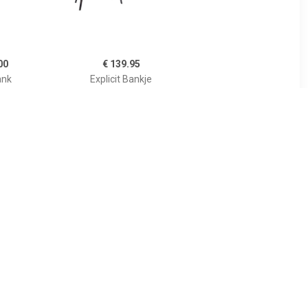
00
€ 139.95
ank
Explicit Bankje
00
€ 799.00
 bankje
Bank Rocco velvet teal XL
 x 45 cm
230cm