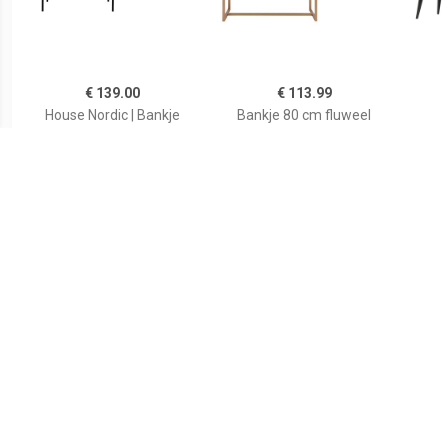
€ 139.00
€ 113.99
House Nordic | Bankje
Bankje 80 cm fluweel
Goodman
beige
€ 234.00
€ 100.98
Buoyant Bankje
Kussen voor bank VIVARA
160 cm terracotta