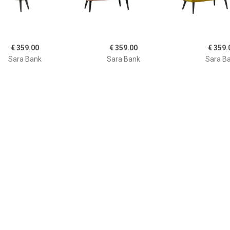
€ 359.00
€ 359.00
€ 359.
Sara Bank
Sara Bank
Sara B
€ 221.50
€ 671.02
€ 61.
Buoyant Bankje
Sofa Rocco fluweel oker
Mike bamboe
naturel - 70