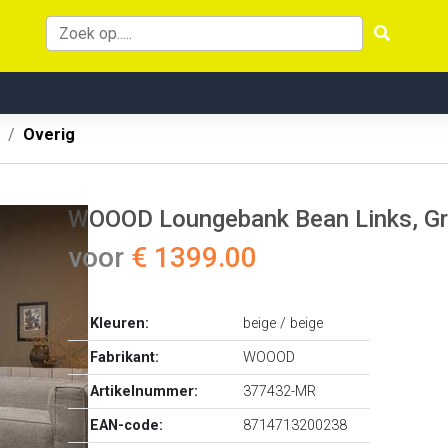
Overig
WOOOD Loungebank Bean Links, Gro
voor
€ 1399.00
Kleuren:
beige / beige
Fabrikant:
WOOOD
Artikelnummer:
377432-MR
EAN-code:
8714713200238