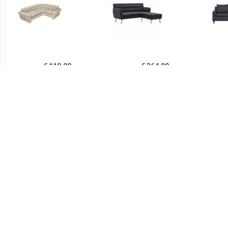
€ 110.99
€ 364.99
Intex Opblaasbare
Bank L-vormig
ELVE
Hoekbank
171,5x138x81,5 cm
stoffen bekleding
donkergrijs
€ 420.99
€ 636.65
Bank L-vormig
Loungebank in textuur,
HE