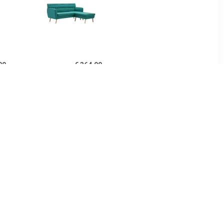
99
€ 364.99
ierkante
Bank L-vormig
171,5x138x81,5 cm stof
groen
99
€ 399.99
ngo Vrij
HELA Hoekbank LINN