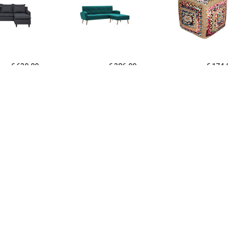
€ 639.99
€ 386.99
€ 174.
NES Hoekbank Grijs
Bank L-vormig
Hoekbanken V
Polyester
186x136x79 cm stoffen
Puff
bekleding groen
€ 399.99
€ 399.00
€ 299.
LA Hoekbank LINN
Hoekbank Fauteuil Huxley
Hoekbank Lu