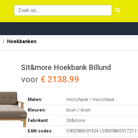
Hoekbanken
Sit&more Hoekbank Billund
voor
€ 2138.99
Maten:
microfaser / microfaser
Kleuren:
bruin / bruin
Fabrikant:
Sit&more
EAN-codes:
5900984591424 | 5900984591721 |